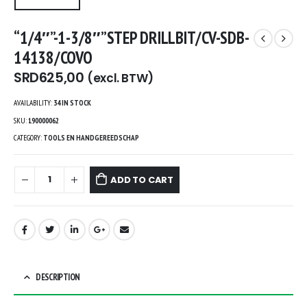
“1/4″”-1-3/8″”STEP DRILLBIT/CV-SDB-
14138/COVO
SRD
625,00
(excl. BTW)
AVAILABILITY:
34 IN STOCK
SKU:
190000062
CATEGORY:
TOOLS EN HANDGEREEDSCHAP
ADD TO CART
DESCRIPTION