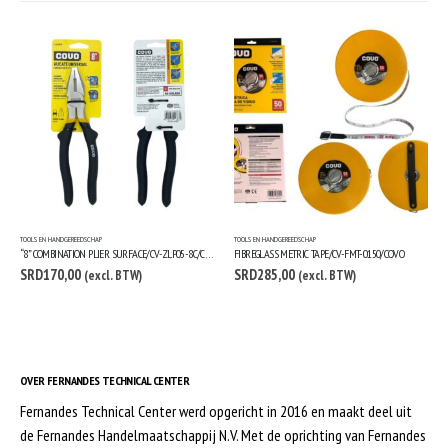
TOOLS EN HANDGEREEDSCHAP
TOOLS EN HANDGEREEDSCHAP
“8” COMBINATION PLIER SURFACE/CV-ZLP05-8C/COVO
FIBREGLASS METRIC TAPE/CV-FMT-0150/COVO
SRD
170,00
SRD
285,00
(excl. BTW)
(excl. BTW)
OVER FERNANDES TECHNICAL CENTER
Fernandes Technical Center werd opgericht in 2016 en maakt deel uit
de Fernandes Handelmaatschappij N.V. Met de oprichting van Fernandes