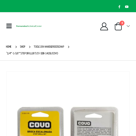
0
HOME
SHOP
TOOLS EN HANDGEREEDSCHAP
“1/4″”-1-3/8″”STEP DRILLBIT/CV-SDB-14138/COVO