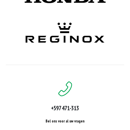
+597 471-313
Bel ons voor al uw vragen