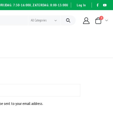
RIJDAG: 7:30-16:00U, ZATERDAG: 8:00-13:00U
Log In
|
|
0
All Categories
 be sent to your email address.