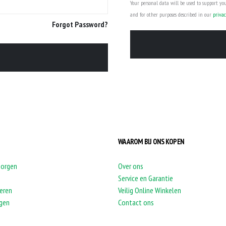
Your personal data will be used to support yo
and for other purposes described in our
privac
Forgot Password?
WAAROM BIJ ONS KOPEN
zorgen
Over ons
Service en Garantie
eren
Veilig Online Winkelen
agen
Contact ons