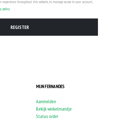
ur experience throughout this website, to manage access to your account,
y policy
.
REGISTER
MIJN FERNANDES
Aanmelden
Bekijk winkelmandje
Status order