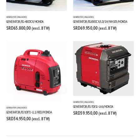
GENERATOR (UNLEADED)
GENERATOR (UNLEADED)
GENERATOR/EG-4000CX/HONDA
GENERATOR/EG6500CX/LD/1H/NH105/HONDA
SRD
65.800,00
SRD
69.950,00
(excl. BTW)
(excl. BTW)
GENERATOR (UNLEADED)
GENERATOR/EU30IS1-LA6/HONDA
GENERATOR (UNLEADED)
GENERATOR/EU10IT1-LL1/RED/HONDA
SRD
59.950,00
(excl. BTW)
SRD
34.950,00
(excl. BTW)