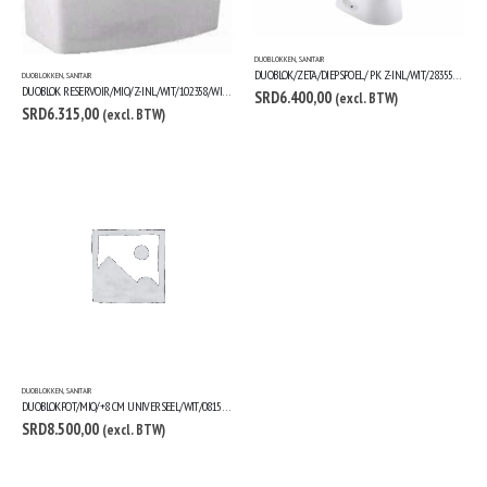
DUOBLOKKEN
,
SANITAIR
DUOBLOK/ZETA/DIEPSPOEL/ PK Z-INL/WIT/283558/JIKA
DUOBLOKKEN
,
SANITAIR
DUOBLOK RESERVOIR/MIO/Z-INL/WIT/102358/WIT/JIKA
SRD
6.400,00
(excl. BTW)
SRD
6.315,00
(excl. BTW)
DUOBLOKKEN
,
SANITAIR
DUOBLOKPOT/MIO/+8 CM UNIVERSEEL/WIT/081567/JIKA
SRD
8.500,00
(excl. BTW)