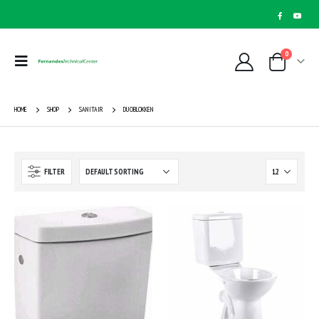
0
HOME
SHOP
SANITAIR
DUOBLOKKEN
FILTER