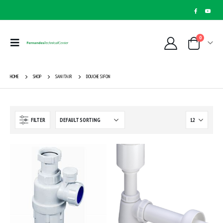
0
HOME
SHOP
SANITAIR
DOUCHE SIFON
FILTER