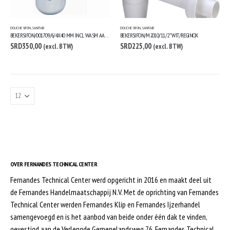
DOUCHE SIFON
,
SANITAIR
DOUCHE SIFON
,
SANITAIR
BEKERSIFON/001709/6/4X40 MM INCL WASM AANSL M2060/REGINOX
BEKERSIFON/M2010/1.1/2” WIT/REGINOX
SRD
350,00
SRD
225,00
(excl. BTW)
(excl. BTW)
OVER FERNANDES TECHNICAL CENTER
Fernandes Technical Center werd opgericht in 2016 en maakt deel uit
de Fernandes Handelmaatschappij N.V. Met de oprichting van Fernandes
Technical Center werden Fernandes Klip en Fernandes Ijzerhandel
samengevoegd en is het aanbod van beide onder één dak te vinden,
gevestigd aan de Verlengde Gemenelandsweg 76. Fernandes Technical