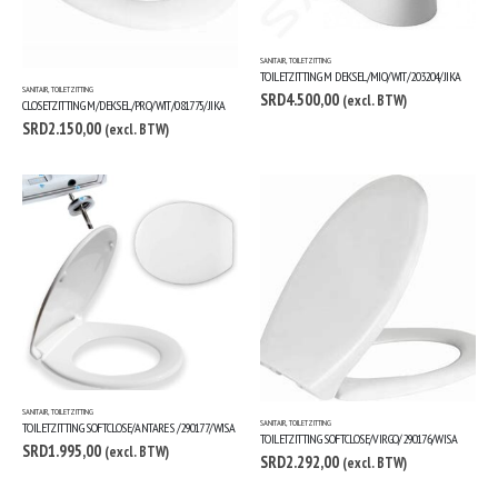
SANITAIR
,
TOILETZITTING
TOILETZITTING M DEKSEL/MIO/WIT/203204/JIKA
SANITAIR
,
TOILETZITTING
SRD
4.500,00
(excl. BTW)
CLOSETZITTING M/DEKSEL/PRO/WIT/081775/JIKA
SRD
2.150,00
(excl. BTW)
SANITAIR
,
TOILETZITTING
SANITAIR
,
TOILETZITTING
TOILETZITTING SOFTCLOSE/ANTARES /290177/WISA
TOILETZITTING SOFTCLOSE/VIRGO/290176/WISA
SRD
1.995,00
(excl. BTW)
SRD
2.292,00
(excl. BTW)