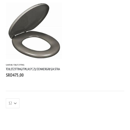
SANITAIR
,
TOILETZITTING
TOILETZITTING/TPK/AS*CZ1/DONKERGRIJS/ASTRA
SRD
475,00