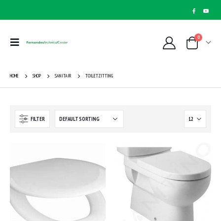
0
HOME
SHOP
SANITAIR
TOILETZITTING
FILTER