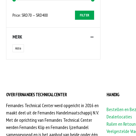
Price:
SRD70
—
SRD400
FILTER
MERK
Astra
OVER FERNANDES TECHNICAL CENTER
HANDIG
Fernandes Technical Center werd opgericht in 2016 en
Bestellen en Be
maakt deel uit de Fernandes Handelmaatschappij N.V.
Dealerlocaties
Met de oprichting van Fernandes Technical Center
Ruilen en Retoun
werden Fernandes Klip en Fernandes Ijzerhandel
Veelgestelde Vr
samengevoegd en is het aanbod van beide onder één