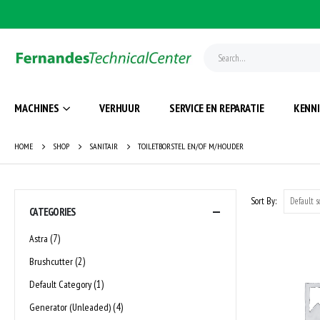
MACHINES
VERHUUR
SERVICE EN REPARATIE
KENN
HOME
SHOP
SANITAIR
TOILETBORSTEL EN/OF M/HOUDER
Sort By:
CATEGORIES
(7)
Astra
(2)
Brushcutter
(1)
Default Category
(4)
Generator (Unleaded)