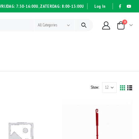
RIJDAG: 7:30-16:00U, ZATERDAG: 8:00-13:00U
Log In
|
|
0
All Categories
Show: