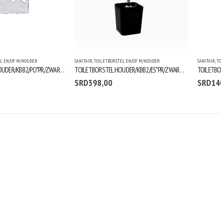
L EN/OF M/HOUDER
SANITAIR
,
TOILETBORSTEL EN/OF M/HOUDER
SANITAIR
,
T
TANDENBORSTELHOUDER/KBB2/PO*PR/ZWART/ASTRA
TOILETBORSTEL HOUDER/KBB2/ES*PR/ZWART/ASTRA
TOILETBO
SRD
398,00
SRD
14