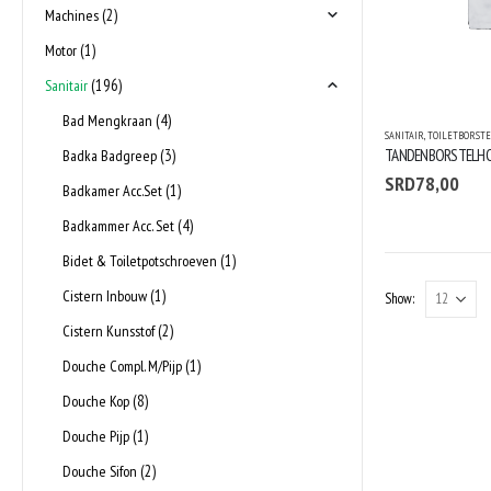
(2)
Machines
(1)
Motor
(196)
Sanitair
(4)
Bad Mengkraan
SANITAIR
,
TOILETBORSTE
(3)
Badka Badgreep
SRD
78,00
(1)
Badkamer Acc.Set
(4)
Badkammer Acc. Set
(1)
Bidet & Toiletpotschroeven
(1)
Cistern Inbouw
Show:
(2)
Cistern Kunsstof
(1)
Douche Compl. M/Pijp
(8)
Douche Kop
(1)
Douche Pijp
(2)
Douche Sifon