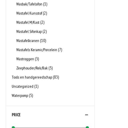
(1)
Wasbak/Tafelsifon
(2)
Wastafel Kunsstof
(2)
Wastafel M/Kast
(2)
Wastafel Sifonkap
(10)
Wastafelkranen
(7)
Wastafels Keramic/Porcelein
(3)
Wastroggen
(5)
Zeephouder/Rek/Bak
(83)
Tools en handgereedschap
(1)
Uncategorized
(5)
Waterpomp
PRICE