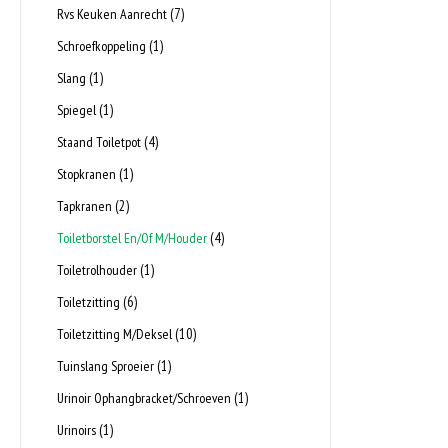
(7)
Rvs Keuken Aanrecht
(1)
Schroefkoppeling
(1)
Slang
(1)
Spiegel
(4)
Staand Toiletpot
(1)
Stopkranen
(2)
Tapkranen
(4)
Toiletborstel En/Of M/Houder
(1)
Toiletrolhouder
(6)
Toiletzitting
(10)
Toiletzitting M/Deksel
(1)
Tuinslang Sproeier
(1)
Urinoir Ophangbracket/Schroeven
(1)
Urinoirs