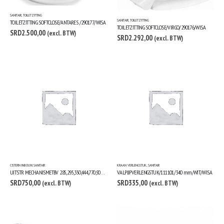
SANITAIR
,
TOILETZITTING
SANITAIR
,
TOILETZITTING
TOILETZITTING SOFTCLOSE/ANTARES /290177/WISA
TOILETZITTING SOFTCLOSE/VIRGO/290176/WISA
SRD
2.500,00
(excl. BTW)
SRD
2.292,00
(excl. BTW)
CISTERN INBOUW
,
SANITAIR
KRAAN VERLENGSTUK
,
SANITAIR
UITSTR MECHANISMETBV 285,295,350,444,770,900/800500/WISA
VALPIJPVERLENGSTUK/111101/340 mm/WIT/WISA
SRD
750,00
SRD
335,00
(excl. BTW)
(excl. BTW)