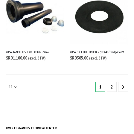
WISA AANSLUITSET WC 300MM ZWART
WISA BODEMKLEPRUBBER 988440 65×28,5x3MM
SRD
1.100,00
SRD
305,00
(excl. BTW)
(excl. BTW)
1
2
OVER FERNANDES TECHNICAL CENTER