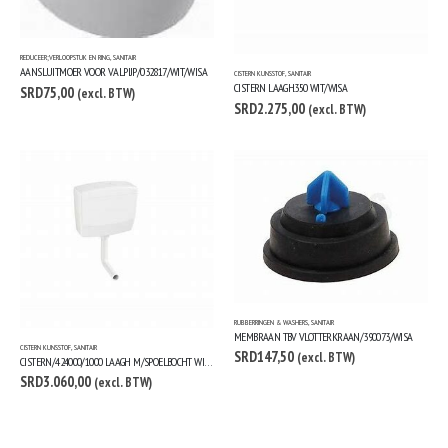
REDUCEER;VERLOOPSTUK EN RING
,
SANITAIR
AANSLUITMOER VOOR VALPIJP/032817/WIT/WISA
CISTERN KUNSSTOF
,
SANITAIR
CISTERN LAAGH.350 WIT/WISA
SRD
75,00
(excl. BTW)
SRD
2.275,00
(excl. BTW)
RUBBERRINGEN & WASHERS
,
SANITAIR
MEMBRAAN TBV VLOTTERKRAAN/390073/WISA
CISTERN KUNSSTOF
,
SANITAIR
SRD
147,50
(excl. BTW)
CISTERN/424000/1000 LAAGH M/SPOELBOCHT WIT/WISA
SRD
3.060,00
(excl. BTW)