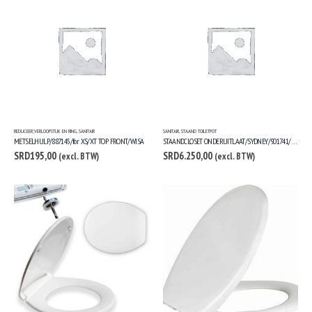
REDUCEER;VERLOOPSTUK EN RING
,
SANITAIR
SANITAIR
,
STAAND TOILETPOT
METSELHULP/887145/for XS/XT TOP FRONT/WISA
STAANDCLOSET ONDERUITLAAT/SYDNEY/901741/VLAKSPOEL WIT/WISA
SRD
195,00
SRD
6.250,00
(excl. BTW)
(excl. BTW)