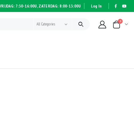
RIJDAG: 7:30-16:00U, ZATERDAG: 8:00-13:00U
Log In
|
|
0
All Categories